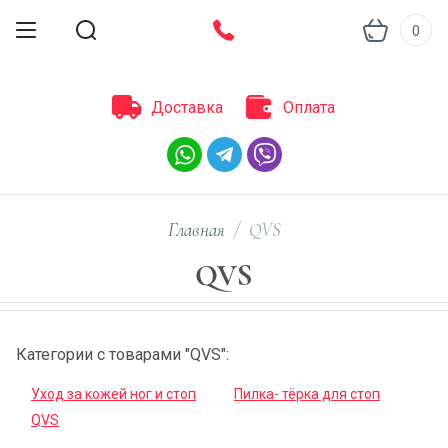
0
Доставка
Оплата
Главная
/
QVS
QVS
Категории с товарами "QVS":
Уход за кожей ног и стоп
Пилка- тёрка для стоп
QVS